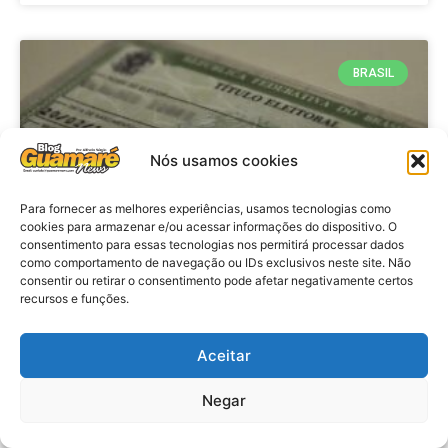
BRASIL
Nós usamos cookies
Para fornecer as melhores experiências, usamos tecnologias como
cookies para armazenar e/ou acessar informações do dispositivo. O
consentimento para essas tecnologias nos permitirá processar dados
como comportamento de navegação ou IDs exclusivos neste site. Não
consentir ou retirar o consentimento pode afetar negativamente certos
Brasil: Policia Federal investiga
recursos e funções.
753 casos de crimes eleitorais
antes das eleições
Aceitar
Negar
VER MATÉRIA »