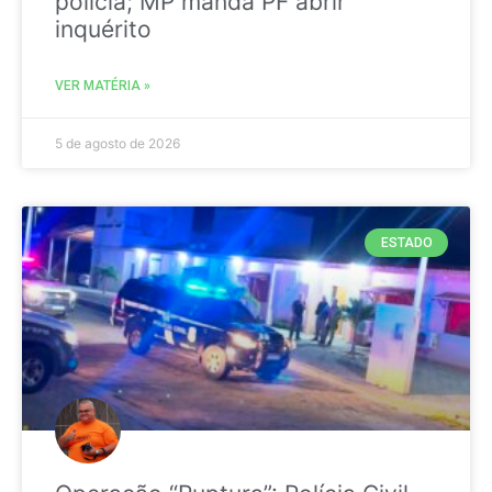
polícia; MP manda PF abrir
inquérito
VER MATÉRIA »
5 de agosto de 2026
ESTADO