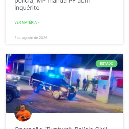
polícia; MP manda PF abrir
inquérito
VER MATÉRIA »
5 de agosto de 2026
ESTADO