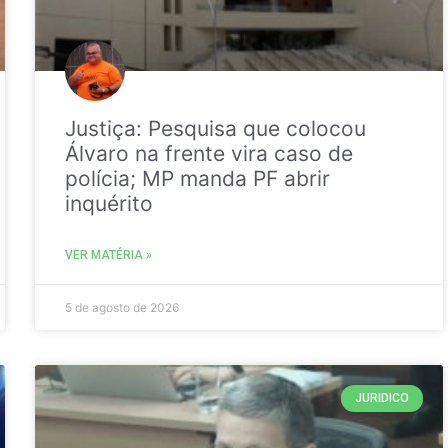
Justiça: Pesquisa que colocou
Álvaro na frente vira caso de
polícia; MP manda PF abrir
inquérito
VER MATÉRIA »
5 de agosto de 2026
JURIDICO