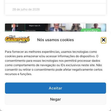
28 de julho de 2026
ELEIÇÕES
Nós usamos cookies
Para fornecer as melhores experiências, usamos tecnologias como
cookies para armazenar e/ou acessar informações do dispositivo. O
consentimento para essas tecnologias nos permitirá processar dados
como comportamento de navegação ou IDs exclusivos neste site. Não
consentir ou retirar o consentimento pode afetar negativamente certos
recursos e funções.
Eleições 2026: procuradores e
Aceitar
promotores eleitorais realizam
Negar
reunião de alinhamento no RN