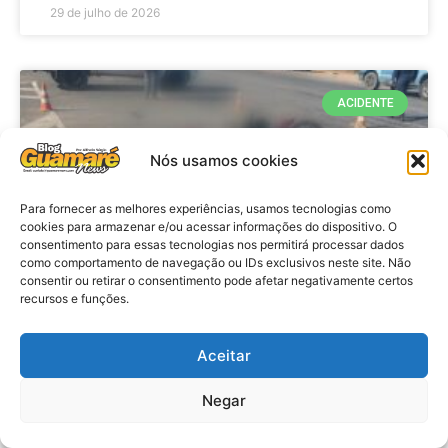
29 de julho de 2026
ACIDENTE
Nós usamos cookies
Para fornecer as melhores experiências, usamos tecnologias como
cookies para armazenar e/ou acessar informações do dispositivo. O
consentimento para essas tecnologias nos permitirá processar dados
como comportamento de navegação ou IDs exclusivos neste site. Não
consentir ou retirar o consentimento pode afetar negativamente certos
recursos e funções.
Acidente: A caminho do trabalho
professora se envolve em
Aceitar
acidente e vai a obito na RN 118
Negar
no Alto do Rodrigues, RN