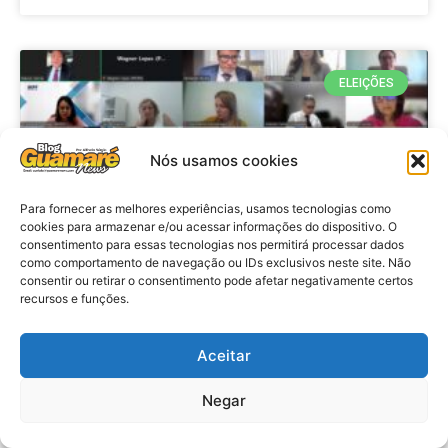
ELEIÇÕES
Nós usamos cookies
Para fornecer as melhores experiências, usamos tecnologias como
cookies para armazenar e/ou acessar informações do dispositivo. O
consentimento para essas tecnologias nos permitirá processar dados
como comportamento de navegação ou IDs exclusivos neste site. Não
consentir ou retirar o consentimento pode afetar negativamente certos
recursos e funções.
Eleições 2026: procuradores e
promotores eleitorais realizam
Aceitar
reunião de alinhamento no RN
Negar
VER MATÉRIA »