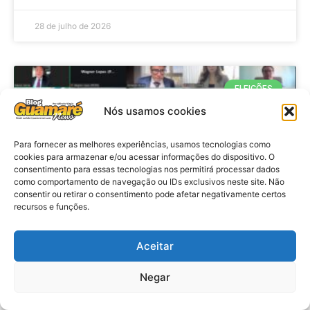
28 de julho de 2026
ELEIÇÕES
Nós usamos cookies
Para fornecer as melhores experiências, usamos tecnologias como
cookies para armazenar e/ou acessar informações do dispositivo. O
consentimento para essas tecnologias nos permitirá processar dados
como comportamento de navegação ou IDs exclusivos neste site. Não
consentir ou retirar o consentimento pode afetar negativamente certos
recursos e funções.
Eleições 2026: procuradores e
Aceitar
promotores eleitorais realizam
Negar
reunião de alinhamento no RN