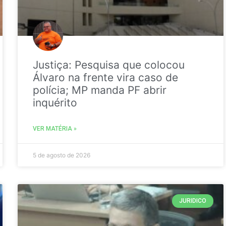
Justiça: Pesquisa que colocou
Álvaro na frente vira caso de
polícia; MP manda PF abrir
inquérito
VER MATÉRIA »
5 de agosto de 2026
JURIDICO