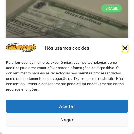
BRASIL
Nós usamos cookies
Para fornecer as melhores experiências, usamos tecnologias como
cookies para armazenar e/ou acessar informações do dispositivo. O
consentimento para essas tecnologias nos permitirá processar dados
Brasil: Policia Federal investiga
como comportamento de navegação ou IDs exclusivos neste site. Não
753 casos de crimes eleitorais
consentir ou retirar o consentimento pode afetar negativamente certos
recursos e funções.
antes das eleições
Aceitar
VER MATÉRIA »
Negar
28 de julho de 2026