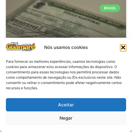
BRASIL
Nós usamos cookies
Para fornecer as melhores experiências, usamos tecnologias como
cookies para armazenar e/ou acessar informações do dispositivo. O
consentimento para essas tecnologias nos permitirá processar dados
Brasil: Policia Federal investiga
como comportamento de navegação ou IDs exclusivos neste site. Não
753 casos de crimes eleitorais
consentir ou retirar o consentimento pode afetar negativamente certos
recursos e funções.
antes das eleições
Aceitar
VER MATÉRIA »
Negar
28 de julho de 2026