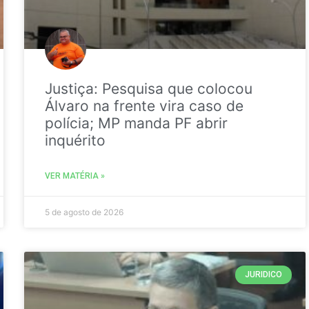
Justiça: Pesquisa que colocou
Álvaro na frente vira caso de
polícia; MP manda PF abrir
inquérito
VER MATÉRIA »
5 de agosto de 2026
JURIDICO