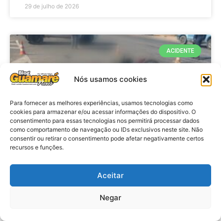
29 de julho de 2026
ACIDENTE
Nós usamos cookies
Para fornecer as melhores experiências, usamos tecnologias como
cookies para armazenar e/ou acessar informações do dispositivo. O
consentimento para essas tecnologias nos permitirá processar dados
como comportamento de navegação ou IDs exclusivos neste site. Não
consentir ou retirar o consentimento pode afetar negativamente certos
recursos e funções.
Acidente: A caminho do trabalho
professora se envolve em
Aceitar
acidente e vai a obito na RN 118
Negar
no Alto do Rodrigues, RN