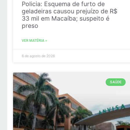
Policia: Esquema de furto de
geladeiras causou prejuízo de R$
33 mil em Macaíba; suspeito é
preso
VER MATÉRIA »
6 de agosto de 2026
SAÚDE