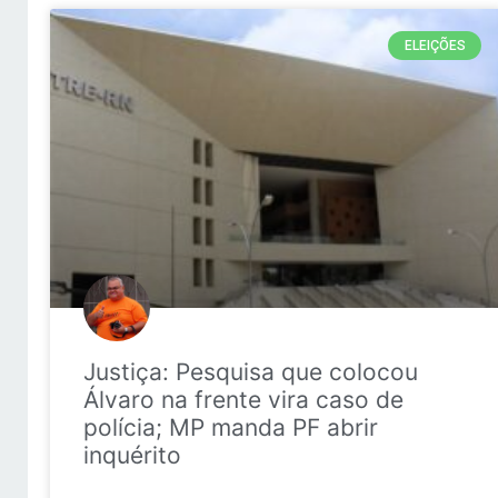
ELEIÇÕES
Justiça: Pesquisa que colocou
Álvaro na frente vira caso de
polícia; MP manda PF abrir
inquérito