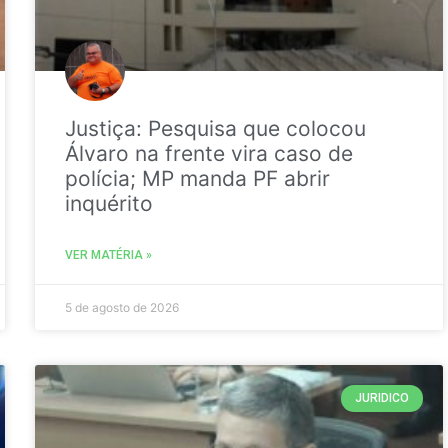
Justiça: Pesquisa que colocou
Álvaro na frente vira caso de
polícia; MP manda PF abrir
inquérito
VER MATÉRIA »
5 de agosto de 2026
JURIDICO