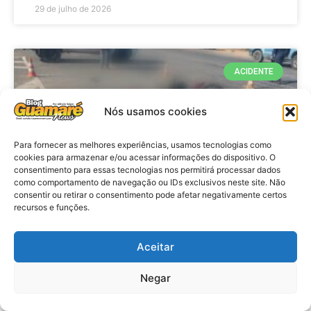
29 de julho de 2026
ACIDENTE
Nós usamos cookies
Para fornecer as melhores experiências, usamos tecnologias como
cookies para armazenar e/ou acessar informações do dispositivo. O
consentimento para essas tecnologias nos permitirá processar dados
como comportamento de navegação ou IDs exclusivos neste site. Não
consentir ou retirar o consentimento pode afetar negativamente certos
recursos e funções.
Acidente: A caminho do trabalho
professora se envolve em
Aceitar
acidente e vai a obito na RN 118
Negar
no Alto do Rodrigues, RN