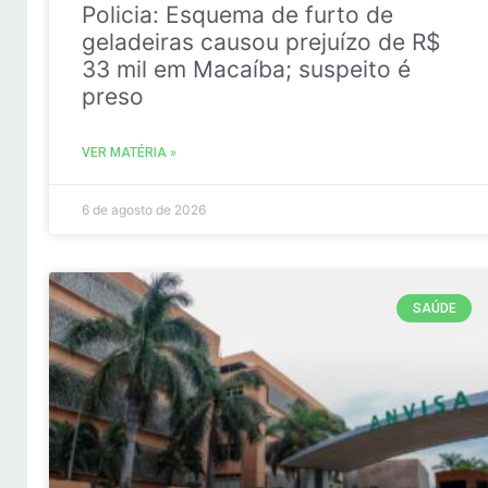
Policia: Esquema de furto de
geladeiras causou prejuízo de R$
33 mil em Macaíba; suspeito é
preso
VER MATÉRIA »
6 de agosto de 2026
SAÚDE