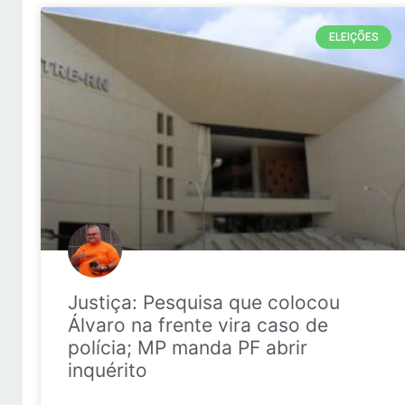
ELEIÇÕES
Justiça: Pesquisa que colocou
Álvaro na frente vira caso de
polícia; MP manda PF abrir
inquérito