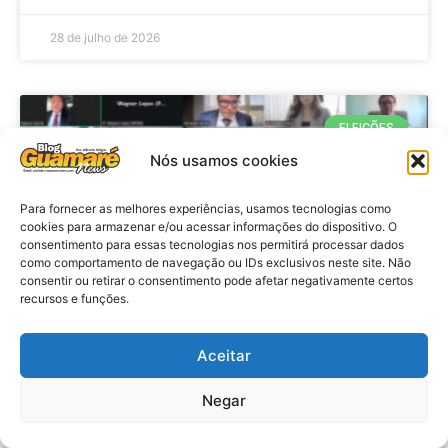
28 de julho de 2026
ELEIÇÕES
Nós usamos cookies
Para fornecer as melhores experiências, usamos tecnologias como
cookies para armazenar e/ou acessar informações do dispositivo. O
consentimento para essas tecnologias nos permitirá processar dados
como comportamento de navegação ou IDs exclusivos neste site. Não
consentir ou retirar o consentimento pode afetar negativamente certos
recursos e funções.
Eleições 2026: procuradores e
Aceitar
promotores eleitorais realizam
Negar
reunião de alinhamento no RN