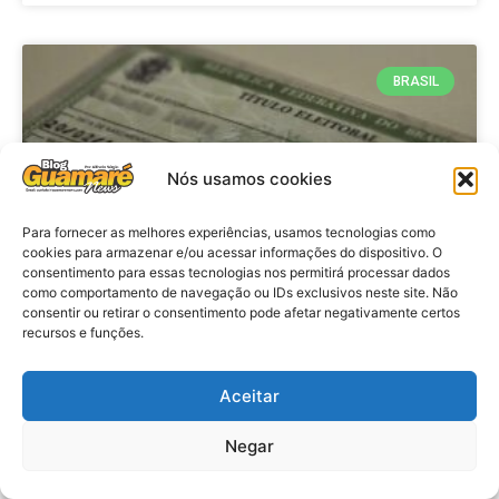
BRASIL
Nós usamos cookies
Para fornecer as melhores experiências, usamos tecnologias como
cookies para armazenar e/ou acessar informações do dispositivo. O
consentimento para essas tecnologias nos permitirá processar dados
como comportamento de navegação ou IDs exclusivos neste site. Não
consentir ou retirar o consentimento pode afetar negativamente certos
Brasil: Policia Federal investiga
recursos e funções.
753 casos de crimes eleitorais
antes das eleições
Aceitar
Negar
VER MATÉRIA »