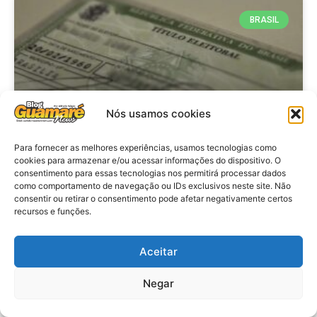
BRASIL
Nós usamos cookies
Para fornecer as melhores experiências, usamos tecnologias como
cookies para armazenar e/ou acessar informações do dispositivo. O
consentimento para essas tecnologias nos permitirá processar dados
Brasil: Policia Federal investiga
como comportamento de navegação ou IDs exclusivos neste site. Não
753 casos de crimes eleitorais
consentir ou retirar o consentimento pode afetar negativamente certos
recursos e funções.
antes das eleições
Aceitar
VER MATÉRIA »
Negar
28 de julho de 2026