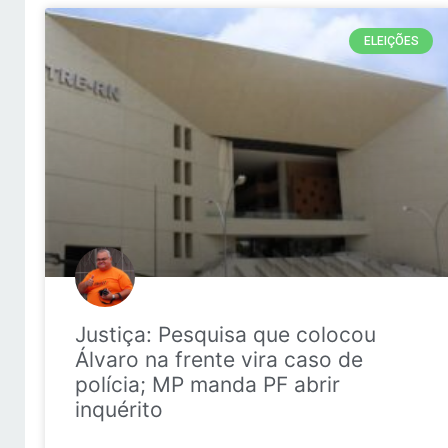
ELEIÇÕES
Justiça: Pesquisa que colocou
Álvaro na frente vira caso de
polícia; MP manda PF abrir
inquérito