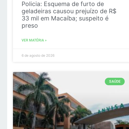
Policia: Esquema de furto de
geladeiras causou prejuízo de R$
33 mil em Macaíba; suspeito é
preso
VER MATÉRIA »
6 de agosto de 2026
SAÚDE