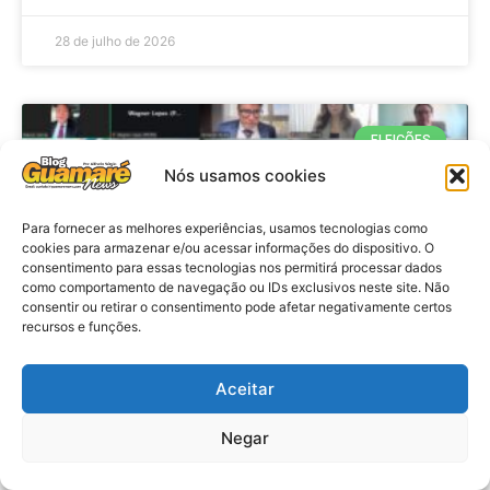
28 de julho de 2026
ELEIÇÕES
Nós usamos cookies
Para fornecer as melhores experiências, usamos tecnologias como
cookies para armazenar e/ou acessar informações do dispositivo. O
consentimento para essas tecnologias nos permitirá processar dados
como comportamento de navegação ou IDs exclusivos neste site. Não
consentir ou retirar o consentimento pode afetar negativamente certos
recursos e funções.
Eleições 2026: procuradores e
Aceitar
promotores eleitorais realizam
Negar
reunião de alinhamento no RN