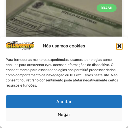
BRASIL
Nós usamos cookies
Para fornecer as melhores experiências, usamos tecnologias como
cookies para armazenar e/ou acessar informações do dispositivo. O
consentimento para essas tecnologias nos permitirá processar dados
Brasil: Policia Federal investiga
como comportamento de navegação ou IDs exclusivos neste site. Não
753 casos de crimes eleitorais
consentir ou retirar o consentimento pode afetar negativamente certos
recursos e funções.
antes das eleições
Aceitar
VER MATÉRIA »
Negar
28 de julho de 2026