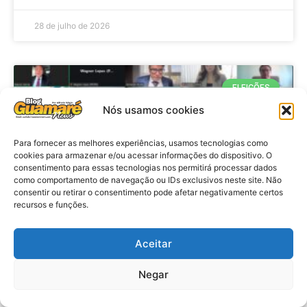
28 de julho de 2026
ELEIÇÕES
Nós usamos cookies
Para fornecer as melhores experiências, usamos tecnologias como
cookies para armazenar e/ou acessar informações do dispositivo. O
consentimento para essas tecnologias nos permitirá processar dados
como comportamento de navegação ou IDs exclusivos neste site. Não
consentir ou retirar o consentimento pode afetar negativamente certos
recursos e funções.
Eleições 2026: procuradores e
Aceitar
promotores eleitorais realizam
Negar
reunião de alinhamento no RN