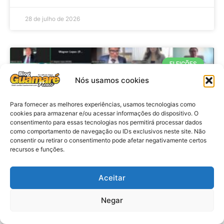
28 de julho de 2026
ELEIÇÕES
Nós usamos cookies
Para fornecer as melhores experiências, usamos tecnologias como
cookies para armazenar e/ou acessar informações do dispositivo. O
consentimento para essas tecnologias nos permitirá processar dados
como comportamento de navegação ou IDs exclusivos neste site. Não
consentir ou retirar o consentimento pode afetar negativamente certos
recursos e funções.
Eleições 2026: procuradores e
Aceitar
promotores eleitorais realizam
Negar
reunião de alinhamento no RN