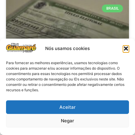
BRASIL
Nós usamos cookies
Para fornecer as melhores experiências, usamos tecnologias como
cookies para armazenar e/ou acessar informações do dispositivo. O
consentimento para essas tecnologias nos permitirá processar dados
Brasil: Policia Federal investiga
como comportamento de navegação ou IDs exclusivos neste site. Não
753 casos de crimes eleitorais
consentir ou retirar o consentimento pode afetar negativamente certos
recursos e funções.
antes das eleições
Aceitar
VER MATÉRIA »
Negar
28 de julho de 2026