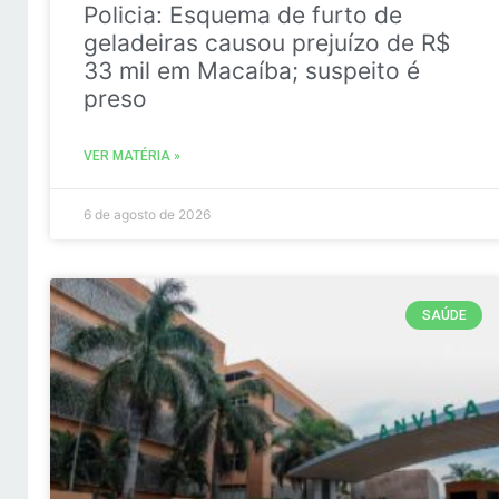
Policia: Esquema de furto de
geladeiras causou prejuízo de R$
33 mil em Macaíba; suspeito é
preso
VER MATÉRIA »
6 de agosto de 2026
SAÚDE