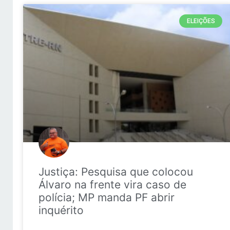
ELEIÇÕES
Justiça: Pesquisa que colocou
Álvaro na frente vira caso de
polícia; MP manda PF abrir
inquérito