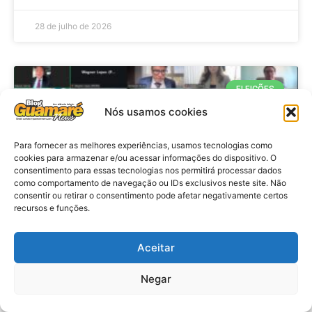
28 de julho de 2026
ELEIÇÕES
Nós usamos cookies
Para fornecer as melhores experiências, usamos tecnologias como
cookies para armazenar e/ou acessar informações do dispositivo. O
consentimento para essas tecnologias nos permitirá processar dados
como comportamento de navegação ou IDs exclusivos neste site. Não
consentir ou retirar o consentimento pode afetar negativamente certos
recursos e funções.
Eleições 2026: procuradores e
Aceitar
promotores eleitorais realizam
Negar
reunião de alinhamento no RN