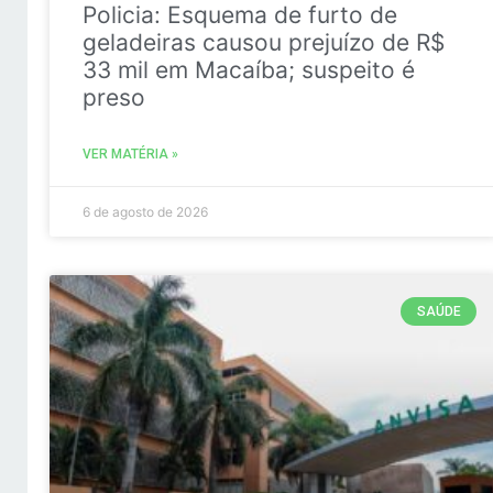
Policia: Esquema de furto de
geladeiras causou prejuízo de R$
33 mil em Macaíba; suspeito é
preso
VER MATÉRIA »
6 de agosto de 2026
SAÚDE