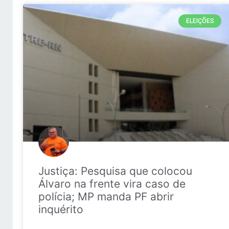
ELEIÇÕES
Justiça: Pesquisa que colocou
Álvaro na frente vira caso de
polícia; MP manda PF abrir
inquérito