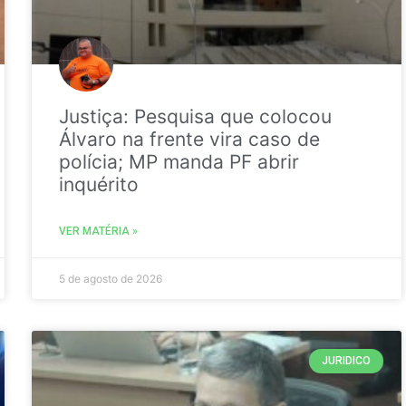
Justiça: Pesquisa que colocou
Álvaro na frente vira caso de
polícia; MP manda PF abrir
inquérito
VER MATÉRIA »
5 de agosto de 2026
JURIDICO