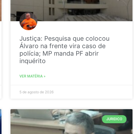
Justiça: Pesquisa que colocou
Álvaro na frente vira caso de
polícia; MP manda PF abrir
inquérito
VER MATÉRIA »
5 de agosto de 2026
JURIDICO