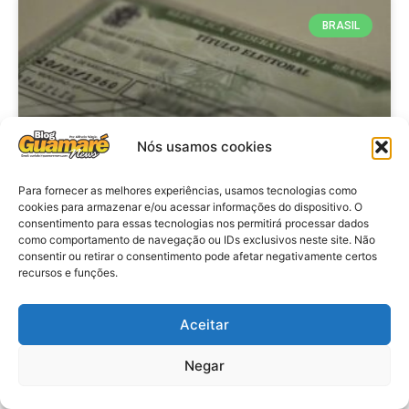
BRASIL
Nós usamos cookies
Para fornecer as melhores experiências, usamos tecnologias como
cookies para armazenar e/ou acessar informações do dispositivo. O
consentimento para essas tecnologias nos permitirá processar dados
Brasil: Policia Federal investiga
como comportamento de navegação ou IDs exclusivos neste site. Não
753 casos de crimes eleitorais
consentir ou retirar o consentimento pode afetar negativamente certos
recursos e funções.
antes das eleições
Aceitar
VER MATÉRIA »
Negar
28 de julho de 2026