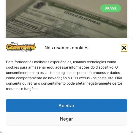
BRASIL
Nós usamos cookies
Para fornecer as melhores experiências, usamos tecnologias como
cookies para armazenar e/ou acessar informações do dispositivo. O
consentimento para essas tecnologias nos permitirá processar dados
Brasil: Policia Federal investiga
como comportamento de navegação ou IDs exclusivos neste site. Não
753 casos de crimes eleitorais
consentir ou retirar o consentimento pode afetar negativamente certos
recursos e funções.
antes das eleições
Aceitar
VER MATÉRIA »
Negar
28 de julho de 2026