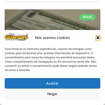
BRASIL
Nós usamos cookies
Para fornecer as melhores experiências, usamos tecnologias como
cookies para armazenar e/ou acessar informações do dispositivo. O
consentimento para essas tecnologias nos permitirá processar dados
como comportamento de navegação ou IDs exclusivos neste site. Não
consentir ou retirar o consentimento pode afetar negativamente certos
Brasil: Policia Federal investiga
recursos e funções.
753 casos de crimes eleitorais
antes das eleições
Aceitar
Negar
VER MATÉRIA »