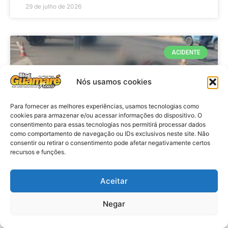
29 de julho de 2026
ACIDENTE
Nós usamos cookies
Para fornecer as melhores experiências, usamos tecnologias como
cookies para armazenar e/ou acessar informações do dispositivo. O
consentimento para essas tecnologias nos permitirá processar dados
como comportamento de navegação ou IDs exclusivos neste site. Não
consentir ou retirar o consentimento pode afetar negativamente certos
recursos e funções.
Acidente: A caminho do trabalho
professora se envolve em
Aceitar
acidente e vai a obito na RN 118
Negar
no Alto do Rodrigues, RN