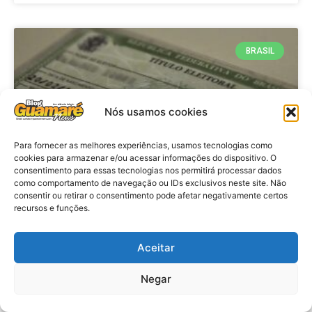
BRASIL
Nós usamos cookies
Para fornecer as melhores experiências, usamos tecnologias como
cookies para armazenar e/ou acessar informações do dispositivo. O
consentimento para essas tecnologias nos permitirá processar dados
como comportamento de navegação ou IDs exclusivos neste site. Não
consentir ou retirar o consentimento pode afetar negativamente certos
Brasil: Policia Federal investiga
recursos e funções.
753 casos de crimes eleitorais
antes das eleições
Aceitar
Negar
VER MATÉRIA »