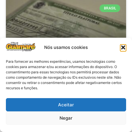
BRASIL
Nós usamos cookies
Para fornecer as melhores experiências, usamos tecnologias como
cookies para armazenar e/ou acessar informações do dispositivo. O
consentimento para essas tecnologias nos permitirá processar dados
Brasil: Policia Federal investiga
como comportamento de navegação ou IDs exclusivos neste site. Não
753 casos de crimes eleitorais
consentir ou retirar o consentimento pode afetar negativamente certos
recursos e funções.
antes das eleições
Aceitar
VER MATÉRIA »
Negar
28 de julho de 2026