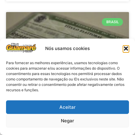
BRASIL
Nós usamos cookies
Para fornecer as melhores experiências, usamos tecnologias como
cookies para armazenar e/ou acessar informações do dispositivo. O
consentimento para essas tecnologias nos permitirá processar dados
como comportamento de navegação ou IDs exclusivos neste site. Não
consentir ou retirar o consentimento pode afetar negativamente certos
Brasil: Policia Federal investiga
recursos e funções.
753 casos de crimes eleitorais
antes das eleições
Aceitar
Negar
VER MATÉRIA »