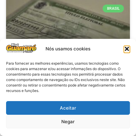
BRASIL
Nós usamos cookies
Para fornecer as melhores experiências, usamos tecnologias como
cookies para armazenar e/ou acessar informações do dispositivo. O
consentimento para essas tecnologias nos permitirá processar dados
Brasil: Policia Federal investiga
como comportamento de navegação ou IDs exclusivos neste site. Não
753 casos de crimes eleitorais
consentir ou retirar o consentimento pode afetar negativamente certos
recursos e funções.
antes das eleições
Aceitar
VER MATÉRIA »
Negar
28 de julho de 2026