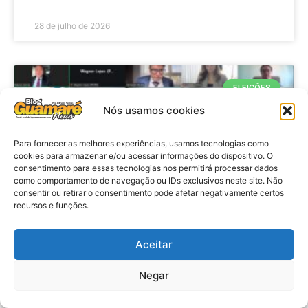
28 de julho de 2026
ELEIÇÕES
Nós usamos cookies
Para fornecer as melhores experiências, usamos tecnologias como
cookies para armazenar e/ou acessar informações do dispositivo. O
consentimento para essas tecnologias nos permitirá processar dados
como comportamento de navegação ou IDs exclusivos neste site. Não
consentir ou retirar o consentimento pode afetar negativamente certos
recursos e funções.
Eleições 2026: procuradores e
Aceitar
promotores eleitorais realizam
Negar
reunião de alinhamento no RN