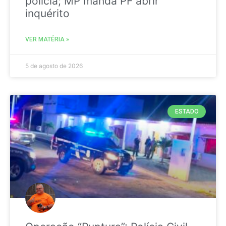
polícia; MP manda PF abrir
inquérito
VER MATÉRIA »
5 de agosto de 2026
ESTADO