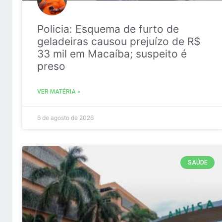
Policia: Esquema de furto de
geladeiras causou prejuízo de R$
33 mil em Macaíba; suspeito é
preso
VER MATÉRIA »
6 de agosto de 2026
SAÚDE