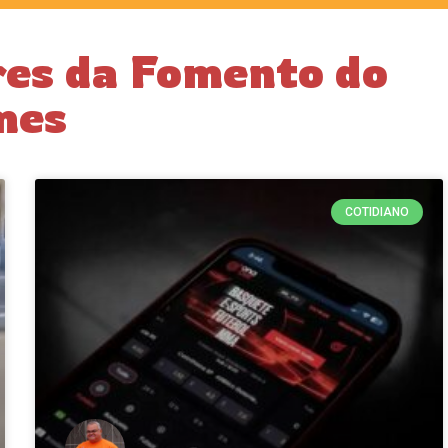
res da Fomento do
mes
COTIDIANO