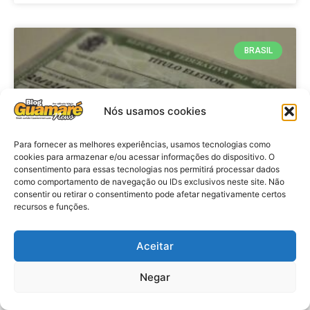
BRASIL
Nós usamos cookies
Para fornecer as melhores experiências, usamos tecnologias como
cookies para armazenar e/ou acessar informações do dispositivo. O
consentimento para essas tecnologias nos permitirá processar dados
como comportamento de navegação ou IDs exclusivos neste site. Não
consentir ou retirar o consentimento pode afetar negativamente certos
Brasil: Policia Federal investiga
recursos e funções.
753 casos de crimes eleitorais
antes das eleições
Aceitar
Negar
VER MATÉRIA »