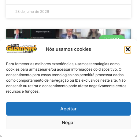
28 de julho de 2026
ELEIÇÕES
Nós usamos cookies
Para fornecer as melhores experiências, usamos tecnologias como
cookies para armazenar e/ou acessar informações do dispositivo. O
consentimento para essas tecnologias nos permitirá processar dados
como comportamento de navegação ou IDs exclusivos neste site. Não
consentir ou retirar o consentimento pode afetar negativamente certos
recursos e funções.
Eleições 2026: procuradores e
Aceitar
promotores eleitorais realizam
Negar
reunião de alinhamento no RN