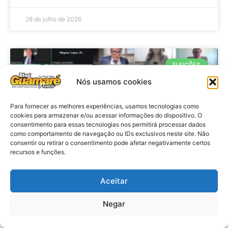
28 de julho de 2026
ELEIÇÕES
Nós usamos cookies
Para fornecer as melhores experiências, usamos tecnologias como
cookies para armazenar e/ou acessar informações do dispositivo. O
consentimento para essas tecnologias nos permitirá processar dados
como comportamento de navegação ou IDs exclusivos neste site. Não
consentir ou retirar o consentimento pode afetar negativamente certos
recursos e funções.
Eleições 2026: procuradores e
Aceitar
promotores eleitorais realizam
Negar
reunião de alinhamento no RN