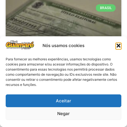
BRASIL
Nós usamos cookies
Para fornecer as melhores experiências, usamos tecnologias como
cookies para armazenar e/ou acessar informações do dispositivo. O
consentimento para essas tecnologias nos permitirá processar dados
Brasil: Policia Federal investiga
como comportamento de navegação ou IDs exclusivos neste site. Não
753 casos de crimes eleitorais
consentir ou retirar o consentimento pode afetar negativamente certos
recursos e funções.
antes das eleições
Aceitar
VER MATÉRIA »
Negar
28 de julho de 2026