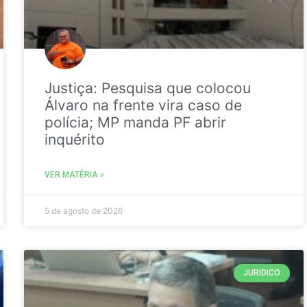
Justiça: Pesquisa que colocou
Álvaro na frente vira caso de
polícia; MP manda PF abrir
inquérito
VER MATÉRIA »
5 de agosto de 2026
JURIDICO