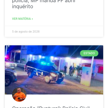
polícia; MP manda PF abrir
inquérito
VER MATÉRIA »
5 de agosto de 2026
ESTADO