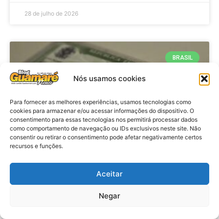
28 de julho de 2026
BRASIL
Nós usamos cookies
Para fornecer as melhores experiências, usamos tecnologias como
cookies para armazenar e/ou acessar informações do dispositivo. O
consentimento para essas tecnologias nos permitirá processar dados
como comportamento de navegação ou IDs exclusivos neste site. Não
consentir ou retirar o consentimento pode afetar negativamente certos
recursos e funções.
Brasil: Policia Federal investiga
Aceitar
753 casos de crimes eleitorais
antes das eleições
Negar
VER MATÉRIA »