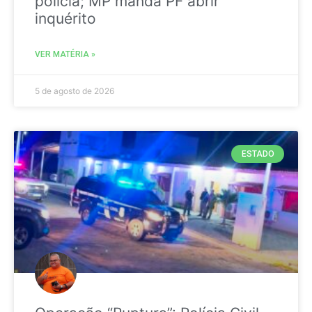
polícia; MP manda PF abrir
inquérito
VER MATÉRIA »
5 de agosto de 2026
ESTADO